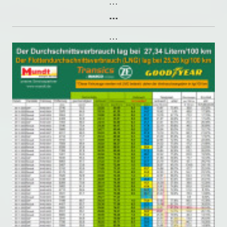
...
...
...